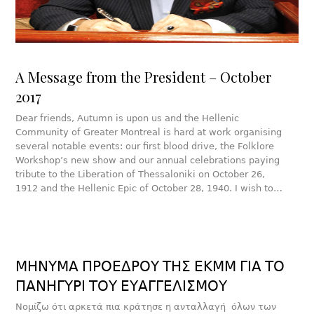
A Message from the President – October
2017
Dear friends, Autumn is upon us and the Hellenic
Community of Greater Montreal is hard at work organising
several notable events: our first blood drive, the Folklore
Workshop’s new show and our annual celebrations paying
tribute to the Liberation of Thessaloniki on October 26,
1912 and the Hellenic Epic of October 28, 1940. I wish to…
ΜΗΝΥΜΑ ΠΡΟΕΔΡΟΥ ΤΗΣ ΕΚΜΜ ΓΙΑ ΤΟ
ΠΑΝΗΓΥΡΙ ΤΟΥ ΕΥΑΓΓΕΛΙΣΜΟΥ
Νομίζω ότι αρκετά πια κράτησε η ανταλλαγή όλων των