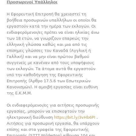
Προσωρινοί Υπάλληλοι
Η Εφορευτική Επιτροπή θα χρειαστεί τη
βοήθεια προσωρινών υπαλλήλων οι οποίοι θα
εργαστούν κατά την ημέρα των εκλογών. Οι
ενδιαφερόμενοι/ες πρέπει να είναι ηλικίας άνω
των 18 ετών, να γνωρίζουν επαρκώς την
ελληνική γλώσσα καθώς και μια από τις
επίσημες γλώσσες του Καναδά (Αγγλική ή
Γαλλική) και να μην είναι πρώτου βαθμού
συγγενείς με κανέναν από τους υποψήφιους
των εκλογών. Τα άτομα αυτά θα εργαστούν
υπό την καθοδήγηση της Εφορευτικής
Επιτροπής (Άρθρο 17.5.6 των Εσωτερικών
Κανονισμών). Η αμοιβή εργασίας είναι ευθύνη
της Ε.Κ.Μ.Μ.
Οι ενδιαφερόμενοι/ες για αιτήσεις προσωρινής
εργασίας, μπορούν να επισκεφτούν την
ηλεκτρονική διεύθυνση
https://bit.ly/3vHb6PI
.
Αιτήσεις για προσωρινή εργασία, θα υπάρχουν
επίσης και στα γραφεία της Εφορευτικής
Επιτροπής (5777 Wilderton) αίθουσα 104 και