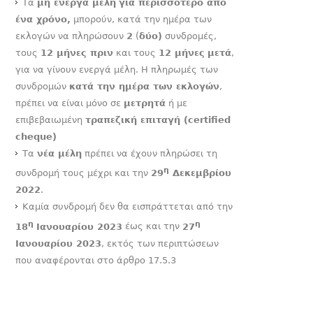
Τα
μη ενεργά μέλη
για περισσότερο από
ένα χρόνο,
μπορούν, κατά την ημέρα των
εκλογών να πληρώσουν
2
(
δύο)
συνδρομές,
τους
12 μήνες πριν
και τους
12 μήνες
μετά
,
για να γίνουν ενεργά μέλη. Η πληρωμές των
συνδρομών
κατά την ημέρα των εκλογών
,
πρέπει να είναι μόνο σε
μετρητά
ή με
επιβεβαιωμένη
τραπεζική επιταγή (certified
cheque)
Τα
νέα μέλη
πρέπει να έχουν πληρώσει τη
η
συνδρομή τους μέχρι και την
29
Δεκεμβρίου
2022
.
Καμία συνδρομή δεν θα εισπράττεται από την
η
η
18
Ιανουαρίου 2023
έως και την
27
Ιανουαρίου 2023
, εκτός των περιπτώσεων
που αναφέρονται στο άρθρο 17.5.3