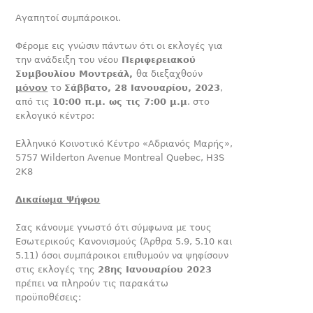
Αγαπητοί συμπάροικοι.
Φέρομε εις γνώσιν πάντων ότι οι εκλογές για
την ανάδειξη του νέου
Περιφερειακού
Συμβουλίου Μοντρεάλ,
θα διεξαχθούν
μόνον
το
Σάββατο, 28 Ιανουαρίου, 2023
,
από τις
10:00 π.μ. ως τις 7:00 μ.μ
. στο
εκλογικό κέντρο:
Ελληνικό Κοινοτικό Κέντρο «Αδριανός Μαρής»,
5757 Wilderton Avenue Montreal Quebec, H3S
2K8
Δικαίωμα Ψήφου
Σας κάνουμε γνωστό ότι σύμφωνα με τους
Εσωτερικούς Κανονισμούς (Άρθρα 5.9, 5.10 και
5.11) όσοι συμπάροικοι επιθυμούν να ψηφίσουν
στις εκλογές της
28ης Ιανουαρίου 2023
πρέπει να πληρούν τις παρακάτω
προϋποθέσεις: