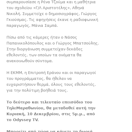
συμπαρουσίασε η Ρένα Τζούμα και η μαθήτρια
του σχολείου «Γ/Λ Αριστοτέλης», Αθηνά
Νικολή. Συμμετείχε ο δημοσιογράφος, Γιώργος
Γκιούσμας. Τις αφηγήσεις έκανε η ραδιοφωνική
παραγωγός, Μάνια Σαμπά.
Πίσω από τις κάμερες ήταν ο Νάσος
Παπανικολόπουλος και ο Γιώργος Μπατσούλης.
Στην διοργάνωση συμμετείχαν δεκάδες
εθελοντές, των οποίων τα ονόματα θα
ανακοινωθούν σύντομα.
Η ΕΚΜΜ, η Επιτροπή Εράνου και οι παραγωγοί
του προγράμματος, θα ήθελαν να
ευχαριστήσουν θερμά, όλους τους εθελοντές,
για την πολύτιμη βοήθειά τους.
Το δεύτερο και τελευταίο επεισόδιο του
ΤηλεΜαραθωνίου, θα μεταδοθεί αυτή την
Κυριακή, 10 Δεκεμβρίου, στις 5μ.μ., από
το Odyssey TV.
Μπορείτε από τώρα να κάνετε τη δωρεά