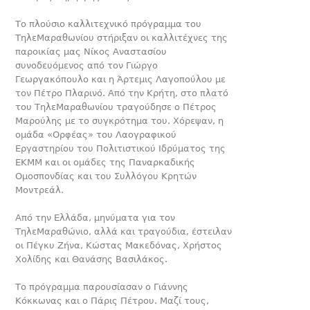
Το πλούσιο καλλιτεχνικό πρόγραμμα του
ΤηλεΜαραθωνίου στήριξαν οι καλλιτέχνες της
παροικίας μας Νίκος Αναστασίου
συνοδευόμενος από τον Γιώργο
Γεωργακόπουλο και η Άρτεμις Λαγοπούλου με
τον Πέτρο Πλαρινό. Από την Κρήτη, στο πλατό
του ΤηλεΜαραθωνίου τραγούδησε ο Πέτρος
Μαρούλης με το συγκρότημα του. Χόρεψαν, η
ομάδα «Ορφέας» του Λαογραφικού
Εργαστηρίου του Πολιτιστικού Ιδρύματος της
ΕΚΜΜ και οι ομάδες της Παναρκαδικής
Ομοσπονδίας και του Συλλόγου Κρητών
Μοντρεάλ.
Από την Ελλάδα, μηνύματα για τον
ΤηλεΜαραθώνιο, αλλά και τραγούδια, έστειλαν
οι Πέγκυ Ζήνα, Κώστας Μακεδόνας, Χρήστος
Χολίδης και Θανάσης Βασιλάκος.
Το πρόγραμμα παρουσίασαν ο Γιάννης
Κόκκωνας και ο Πάρις Πέτρου. Μαζί τους,