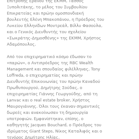
Επιτροπής Εράνου της ΕΚΜΜ, Τάσσος
Ξυπολιτάκης, το μέλος του Συμβουλίου
Επικρατείας και πρώην ομοσπονδιακή
βουλευτής Ελένη Μπακοπάνου, η Πρόεδρος του
Λυκείου Ελληνίδων Μοντρεάλ, Βίλλυ Φασούλα,
και ο Γενικός Διευθυντής του σχολείου
«Σωκράτης-Δημοσθένης» της ΕΚΜΜ, Χρήστος
Αδαμόπουλος.
Από τον επιχειρηματικό κόσμο έδωσαν το
«παρών», ο Αντιπρόεδρος της RBC Wealth
Management και σπουδαίος φιλέλληνας, Tony
Loffreda, ο επιχειρηματίας και πρώην
Διευθυντής Επικοινωνίας του πρώην Καναδού
Πρωθυπουργού, Δημήτρης Σούδας, ο
επιχειρηματίας Γιάννης Γεωργούδης, από τη
Lanvac και ο real estate broker, Χρήστος
Μαυρογιάννης. Όλοι τους έκαναν σημαντικές
δωρεές και ανακοίνωσαν τη δημιουργία
υποτροφιών. Εμφανίστηκαν, επίσης, ο
καθηγητής Jacques Bouchard, ο Πρόεδρος του
ιδρύματος Giant Steps, Νίκος Καταλιφός και ο
τενόρος Δημήτρης Ηλίας.