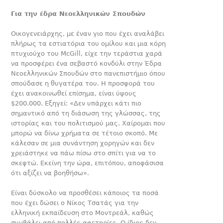
Για την έδρα Νεοελληνικών Σπουδών
Οικογενειάρχης, με έναν γιο που έχει αναλάβει
πλήρως τα εστιατόρια του ομίλου και μια κόρη
πτυχιούχο του McGill, είχε την τεράστια χαρά
να προσφέρει ένα σεβαστό κονδύλι στην Έδρα
Νεοελληνικών Σπουδών στο πανεπιστήμιο όπου
σπούδασε η θυγατέρα του. Η προσφορά του
έχει ανακοινωθεί επίσημα, είναι ύψους
$200.000. Εξηγεί: «Δεν υπάρχει κάτι πιο
σημαντικό από τη διάσωση της γλώσσας, της
ιστορίας και του πολιτισμού μας. Χαίρομαι που
μπορώ να δίνω χρήματα σε τέτοιο σκοπό. Με
κάλεσαν σε μια συνάντηση χορηγών και δεν
χρειάστηκε να πάω πίσω στο σπίτι για να το
σκεφτώ. Εκείνη την ώρα, επιτόπου, αποφάσισα
ότι αξίζει να βοηθήσω».
Είναι δύσκολο να προσθέσει κάποιος τα ποσά
που έχει δώσει ο Νίκος Τσατάς για την
ελληνική εκπαίδευση στο Μοντρεάλ, καθώς
συμβάλει από πολλές αφετηρίες. Ο ίδιος δεν