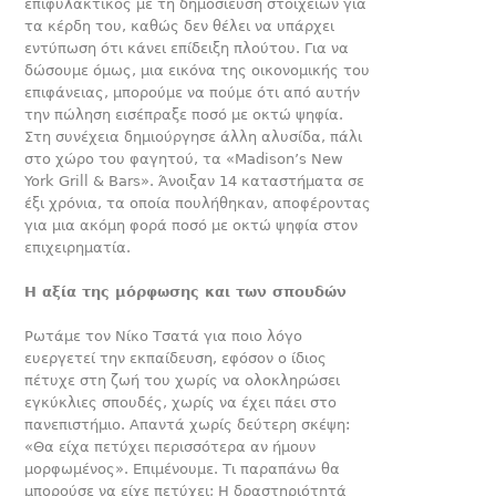
επιφυλακτικός με τη δημοσίευση στοιχείων για
τα κέρδη του, καθώς δεν θέλει να υπάρχει
εντύπωση ότι κάνει επίδειξη πλούτου. Για να
δώσουμε όμως, μια εικόνα της οικονομικής του
επιφάνειας, μπορούμε να πούμε ότι από αυτήν
την πώληση εισέπραξε ποσό με οκτώ ψηφία.
Στη συνέχεια δημιούργησε άλλη αλυσίδα, πάλι
στο χώρο του φαγητού, τα «Madison’s New
York Grill & Bars». Άνοιξαν 14 καταστήματα σε
έξι χρόνια, τα οποία πουλήθηκαν, αποφέροντας
για μια ακόμη φορά ποσό με οκτώ ψηφία στον
επιχειρηματία.
Η αξία της μόρφωσης και των σπουδών
Ρωτάμε τον Νίκο Τσατά για ποιο λόγο
ευεργετεί την εκπαίδευση, εφόσον ο ίδιος
πέτυχε στη ζωή του χωρίς να ολοκληρώσει
εγκύκλιες σπουδές, χωρίς να έχει πάει στο
πανεπιστήμιο. Απαντά χωρίς δεύτερη σκέψη:
«Θα είχα πετύχει περισσότερα αν ήμουν
μορφωμένος». Επιμένουμε. Τι παραπάνω θα
μπορούσε να είχε πετύχει; Η δραστηριότητά