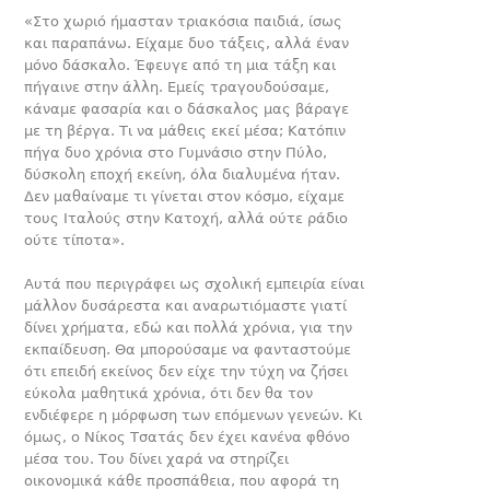
«Στο χωριό ήμασταν τριακόσια παιδιά, ίσως
και παραπάνω. Είχαμε δυο τάξεις, αλλά έναν
μόνο δάσκαλο. Έφευγε από τη μια τάξη και
πήγαινε στην άλλη. Εμείς τραγουδούσαμε,
κάναμε φασαρία και ο δάσκαλος μας βάραγε
με τη βέργα. Τι να μάθεις εκεί μέσα; Κατόπιν
πήγα δυο χρόνια στο Γυμνάσιο στην Πύλο,
δύσκολη εποχή εκείνη, όλα διαλυμένα ήταν.
Δεν μαθαίναμε τι γίνεται στον κόσμο, είχαμε
τους Ιταλούς στην Κατοχή, αλλά ούτε ράδιο
ούτε τίποτα».
Αυτά που περιγράφει ως σχολική εμπειρία είναι
μάλλον δυσάρεστα και αναρωτιόμαστε γιατί
δίνει χρήματα, εδώ και πολλά χρόνια, για την
εκπαίδευση. Θα μπορούσαμε να φανταστούμε
ότι επειδή εκείνος δεν είχε την τύχη να ζήσει
εύκολα μαθητικά χρόνια, ότι δεν θα τον
ενδιέφερε η μόρφωση των επόμενων γενεών. Κι
όμως, ο Νίκος Τσατάς δεν έχει κανένα φθόνο
μέσα του. Του δίνει χαρά να στηρίζει
οικονομικά κάθε προσπάθεια, που αφορά τη