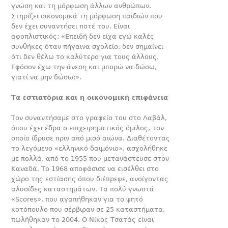
γνώση και τη μόρφωση άλλων ανθρώπων.
Στηρίζει οικονομικά τη μόρφωση παιδιών που
δεν έχει συναντήσει ποτέ του. Είναι
αφοπλιστικός: «Επειδή δεν είχα εγώ καλές
συνθήκες όταν πήγαινα σχολείο, δεν σημαίνει
ότι δεν θέλω το καλύτερο για τους άλλους.
Εφόσον έχω την άνεση και μπορώ να δώσω,
γιατί να μην δώσω;».
Τα εστιατόρια και η οικονομική επιφάνεια
Τον συναντήσαμε στο γραφείο του στο Λαβάλ,
όπου έχει έδρα ο επιχειρηματικός όμιλος, τον
οποίο ίδρυσε πριν από μισό αιώνα. Διαθέτοντας
το λεγόμενο «ελληνικό δαιμόνιο», ασχολήθηκε
με πολλά, από το 1955 που μετανάστευσε στον
Καναδά. Το 1968 αποφάσισε να εισέλθει στο
χώρο της εστίασης όπου διέπρεψε, ανοίγοντας
αλυσίδες καταστημάτων. Τα πολύ γνωστά
«Scores», που αγαπήθηκαν για το ψητό
κοτόπουλο που σέρβιραν σε 25 καταστήματα,
πωλήθηκαν το 2004. Ο Νίκος Τσατάς είναι