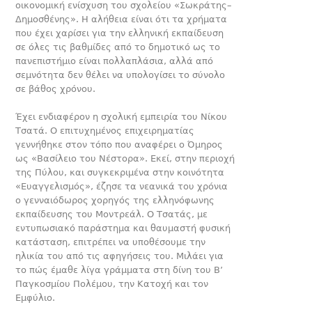
οικονομική ενίσχυση του σχολείου «Σωκράτης–
Δημοσθένης». Η αλήθεια είναι ότι τα χρήματα
που έχει χαρίσει για την ελληνική εκπαίδευση
σε όλες τις βαθμίδες από το δημοτικό ως το
πανεπιστήμιο είναι πολλαπλάσια, αλλά από
σεμνότητα δεν θέλει να υπολογίσει το σύνολο
σε βάθος χρόνου.
Έχει ενδιαφέρον η σχολική εμπειρία του Νίκου
Τσατά. Ο επιτυχημένος επιχειρηματίας
γεννήθηκε στον τόπο που αναφέρει ο Όμηρος
ως «Βασίλειο του Νέστορα». Εκεί, στην περιοχή
της Πύλου, και συγκεκριμένα στην κοινότητα
«Ευαγγελισμός», έζησε τα νεανικά του χρόνια
ο γενναιόδωρος χορηγός της ελληνόφωνης
εκπαίδευσης του Μοντρεάλ. Ο Τσατάς, με
εντυπωσιακό παράστημα και θαυμαστή φυσική
κατάσταση, επιτρέπει να υποθέσουμε την
ηλικία του από τις αφηγήσεις του. Μιλάει για
το πώς έμαθε λίγα γράμματα στη δίνη του B’
Παγκοσμίου Πολέμου, την Κατοχή και τον
Εμφύλιο.