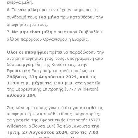
ενεργά μέλη.
Τα
νέα μέλη
πρέπει να έχουν πληρώσει τη
συνδρομή τους
ένα μήνα
πριν καταθέσουν την
υποψηφιότητά τους.
Να μην είναι μέλη
Διοικητικού Συμβουλίου
άλλου παρόμοιου Οργανισμού ή Ενορίας.
Όλοι οι υποψήφιοι
πρέπει να παραδώσουν την
αίτηση υποψηφιότητάς τους, υπογραμμένη από
δύο
ενεργά
μέλη της Κοινότητας, στην
Εφορευτική Επιτροπή, το αργότερο έως
το
Σάββατο, 31
η
Αυγούστου 2024, από τις
11:00 π.μ. μέχρι τις 1:00 μ.μ.
στα γραφεία
της Εφορευτικής Επιτροπής (5777 Wilderton)
αίθουσα 104
.
Σας κάνουμε επίσης γνωστό ότι για καταθέσεις
υποψηφιοτήτων και κάθε είδους πληροφορίες,
τα γραφεία της Εφορευτικής Επιτροπής (5777
Wilderton, αίθουσα 104) θα είναι ανοικτά
την
Τρίτη, 27 Αυγούστου 2024, από τις 7:00