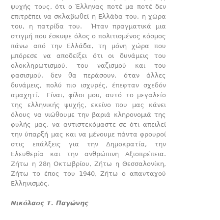
ψυχής τους, ότι ο Έλληνας ποτέ μα ποτέ δεν
επιτρέπει να σκλαβωθεί η Ελλάδα του, η χώρα
του, η πατρίδα του. Ήταν πραγματικά μια
στιγμή που έσκυψε όλος ο πολιτισμένος κόσμος
πάνω από την Ελλάδα, τη μόνη χώρα που
μπόρεσε να αποδείξει ότι οι δυνάμεις του
ολοκληρωτισμού, του ναζισμού και του
φασισμού, δεν θα περάσουν, όταν άλλες
δυνάμεις, πολύ πιο ισχυρές, έπεφταν σχεδόν
αμαχητί. Είναι, φίλοι μου, αυτό το μεγαλείο
της ελληνικής ψυχής, εκείνο που μας κάνει
όλους να νιώθουμε την βαριά κληρονομιά της
φυλής μας, να αντιστεκόμαστε σε ότι απειλεί
την ύπαρξή μας και να μένουμε πάντα φρουροί
στις επάλξεις για την Δημοκρατία, την
Ελευθερία και την ανθρώπινη Αξιοπρέπεια.
Ζήτω η 28η Οκτωβρίου, Ζήτω η Θεσσαλονίκη,
Ζήτω το έπος του 1940, Ζήτω ο απανταχού
Ελληνισμός.
Νικόλαος Τ. Παγώνης