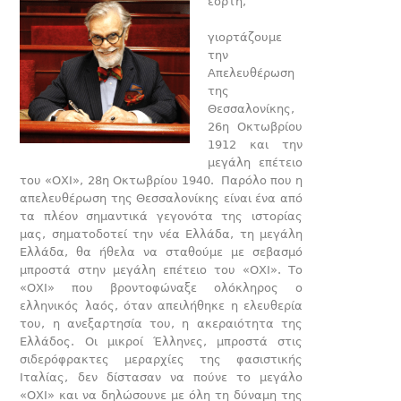
εορτή,
γιορτάζουμε
την
Απελευθέρωση
της
Θεσσαλονίκης,
26η Οκτωβρίου
1912 και την
μεγάλη επέτειο
του «ΟΧΙ», 28η Οκτωβρίου 1940. Παρόλο που η
απελευθέρωση της Θεσσαλονίκης είναι ένα από
τα πλέον σημαντικά γεγονότα της ιστορίας
μας, σηματοδοτεί την νέα Ελλάδα, τη μεγάλη
Ελλάδα, θα ήθελα να σταθούμε με σεβασμό
μπροστά στην μεγάλη επέτειο του «ΟΧΙ». Το
«ΟΧΙ» που βροντοφώναξε ολόκληρος ο
ελληνικός λαός, όταν απειλήθηκε η ελευθερία
του, η ανεξαρτησία του, η ακεραιότητα της
Ελλάδος. Οι μικροί Έλληνες, μπροστά στις
σιδερόφρακτες μεραρχίες της φασιστικής
Ιταλίας, δεν δίστασαν να πούνε το μεγάλο
«ΟΧΙ» και να δηλώσουνε με όλη τη δύναμη της