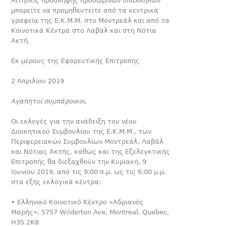
Αιτήσεις πρόσληψης προσωρινών υπαλλήλων
μπορείτε να προμηθευτείτε από τα κεντρικά
γραφεία της Ε.Κ.Μ.Μ. στο Μο­ντρεάλ και από τα
Κοινοτικά Κέντρα στο Λαβάλ και στη Νότια
Ακτή.
Εκ μέρους της Εφορευτικής Επιτροπής
2 Απριλίου 2019
Αγαπητοί συμπάροικοι,
Oι εκλογές για την ανάδειξη του νέου
Διοικητικού Συμβουλίου της Ε.Κ.Μ.Μ., των
Περιφερειακών Συμβουλίων Μοντρεάλ, Λαβάλ
και Νότιας Ακτής, καθώς και της Εξελεγκτικής
Επιτροπής θα διεξαχθούν την Κυριακή, 9
Ιουνίου 2019, από τις 9:00 π.μ. ως τις 6:00 μ.μ.
στα εξής εκλογικά κέντρα:
• Ελληνικό Κοινοτικό Κέντρο «Αδριανός
Μαρής», 5757 Wilderton Ave, Montreal, Quebec,
H3S 2K8