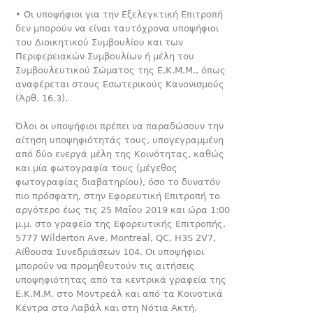
• Οι υποψήφιοι για την Εξελεγκτική Επιτροπή
δεν μπορούν να είναι ταυτόχρονα υποψήφιοι
του Διοικητικού Συμβουλίου και των
Περιφερειακών Συμβουλίων ή μέλη του
Συμβουλευτικού Σώματος της Ε.Κ.Μ.Μ., όπως
αναφέρεται στους Εσωτερικούς Κανονισμούς
(Άρθ. 16.3).
Όλοι οι υποψήφιοι πρέπει να παραδώσουν την
αίτηση υποψηφιότητάς τους, υπογεγραμμένη
από δύο ενεργά μέλη της Κοινότητας, καθώς
και μία φωτογραφία τους (μέγεθος
φωτογραφίας διαβατηρίου), όσο το δυνατόν
πιο πρόσφατη, στην Εφορευτική Επιτροπή το
αργότερο έως τις 25 Μαΐου 2019 και ώρα 1:00
μ.μ. στo γραφείo της Εφορευτικής Επιτροπής,
5777 Wilderton Αve, Montreal, QC, H3S 2V7,
Aίθουσα Συνεδριάσεων 104. Οι υποψήφιοι
μπορούν να προμηθευτούν τις αιτήσεις
υποψηφιότητας από τα κεντρικά γραφεία της
Ε.Κ.Μ.Μ. στο Μοντρεάλ και από τα Κοινοτικά
Κέντρα στο Λαβάλ και στη Νότια Ακτή.