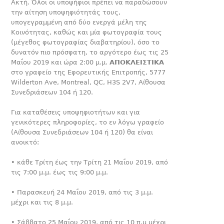
Ακτή. Όλοι οι υποψήφιοι πρέπει να παραδώσουν
την αίτηση υποψηφιότη­τάς τους,
υπογεγραμμένη από δύο ενεργά μέλη της
Κοινότητας, καθώς και μία φωτογραφία τους
(μέγεθος φωτογραφίας διαβα­τηρίου), όσο το
δυνατόν πιο πρόσφατη, το αργότερο έως τις 25
Μαΐου 2019 και ώρα 2:00 μ.μ.
ΑΠΟΚΛΕΙΣΤΙΚΑ
στo γραφείo της Εφορευτικής Επιτροπής, 5777
Wilderton Αve, Montreal, QC, H3S 2V7, Aίθουσα
Συνεδριάσεων 104 ή 120.
Για καταθέσεις υποψηφιοτήτων και για
γενικότερες πληροφορί­ες, το εν λόγω γραφείο
(Αίθουσα Συνεδριάσεων 104 ή 120) θα είναι
ανοικτό:
• κάθε Τρίτη έως την Τρίτη 21 Μαΐου 2019, από
τις 7:00 μ.μ. έως τις 9:00 μ.μ.
• Παρασκευή 24 Μαΐου 2019, από τις 3 μ.μ.
μέχρι και τις 8 μ.μ.
• Σάββατο 25 Μαΐου 2019, από τις 10 π.μ μέχρι