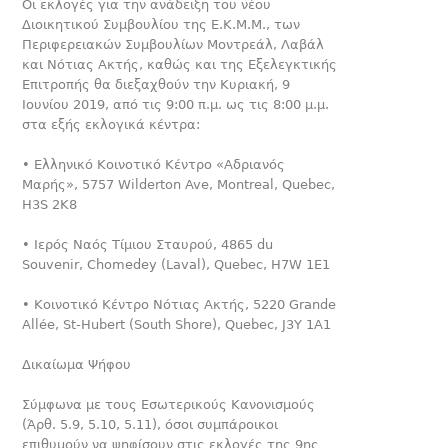
Oι εκλογές για την ανάδειξη του νέου
Διοικητικού Συμβουλίου της Ε.Κ.Μ.Μ., των
Περιφερειακών Συμβουλίων Μοντρεάλ, Λα­βάλ
και Νότιας Ακτής, καθώς και της Εξελεγκτικής
Επιτροπής θα διεξαχθούν την Κυριακή, 9
Ιουνίου 2019, από τις 9:00 π.μ. ως τις 8:00 μ.μ.
στα εξής εκλογικά κέντρα:
• Ελληνικό Κοινοτικό Κέντρο «Αδριανός
Μαρής», 5757 Wilderton Ave, Montreal, Quebec,
H3S 2K8
• Ιερός Ναός Τίμιου Σταυρού, 4865 du
Souvenir, Chomedey (Laval), Quebec, H7W 1E1
• Κοινοτικό Κέντρο Νότιας Ακτής, 5220 Grande
Allée, St-Hubert (South Shore), Quebec, J3Y 1A1
Δικαίωμα Ψήφου
Σύμφωνα με τους Εσωτερικούς Κανονισμούς
(Άρθ. 5.9, 5.10, 5.11), όσοι συμπάροικοι
επιθυμούν να ψηφίσουν στις εκλογές της 9ης