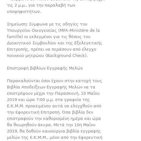
τις 2 μ.μ., για την παραλαβή των
υποψηφιοτήτων.
Σημείωση: Σύμφωνα με τις οδηγίες του
Υπουργείου Οικογενεί­ας (MFA-Ministère de la
famille) οι εκλεγμένοι για τις θέσεις του
Διοικητικού Συμβουλίου και της Εξελεγκτικής
Επιτροπής, πρέ­πει να περάσουν από έλεγχο
ποινικού μητρώου (Background Check).
Επιστροφή βιβλίων Εγγραφής Μελών
Παρακαλούνται όσοι έχουν στην κατοχή τους
Βιβλία Αποδείξε­ων Εγγραφής Μελών να τα
επιστρέψουν μέχρι την Παρασκευή, 10 Μαΐου
2019 και ώρα 7:00 μ.μ. στα γραφεία της
Ε.Κ.Μ.Μ. προκειμένου αυτά να ελεγχθούν από
την Εφορευτική Επιτρο­πή. Όσα βιβλία δεν
επιστραφούν την καθορισμένη ημέρα και ώρα
θα θεωρηθούν άκυρα. Μετά την 10η Μαΐου
2019, θα δο­θούν καινούργια βιβλία εγγραφής
μελών της Ε.Κ.Μ.Μ., μόνο από την Εφορευτική