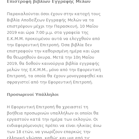
Επιστροφή βιβλίων Εγγραφής Μελών
Παρακαλούνται όσοι έχουν στην κατοχή τους
Βιβλία Αποδείξεων Εγγραφής Μελών να τα
επιστρέψουν μέχρι την Παρασκευή, 10 Μαΐου
2019 και ώρα 7:00 μ.μ. στα γραφεία της
Ε.Κ.Μ.Μ. προκειμένου αυτά να ελεγχθούν από
την Εφορευτική Επιτροπή. Όσα βιβλία δεν
επιστραφούν την καθορισμένη ημέρα και ώρα
θα θεωρηθούν άκυρα. Μετά την 10η Μαΐου
2019, θα δοθούν καινούργια βιβλία εγγραφής
μελών της Ε.Κ.Μ.Μ., μόνο από την Εφορευτική
Επιτροπή, τα οποία θα έχουν μονογραφηθεί και
σφραγιστεί από την Εφορευτική Επιτροπή.
Προσωρινοί Υπάλληλοι
Η Εφορευτική Επιτροπή θα χρειαστεί τη
βοήθεια προσωρινών υπαλλήλων οι οποίοι θα
εργαστούν κατά την ημέρα των εκλογών. Οι
ενδιαφερόμενοι/ες πρέπει να είναι ηλικίας άνω
των 18 ετών, να γνωρίζουν επαρκώς την
ελληνική γλώσσα, καθώς και μια από τις