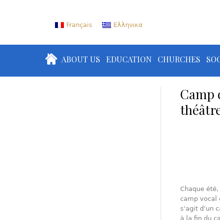
Français
Ελληνικα
ABOUT US
EDUCATION
CHURCHES
SOC
Camp d’
théâtr
Chaque été, 
camp vocal 
s’agit d’un 
à la fin du 