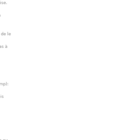
ise.
n
 de le
as à
amp):
is