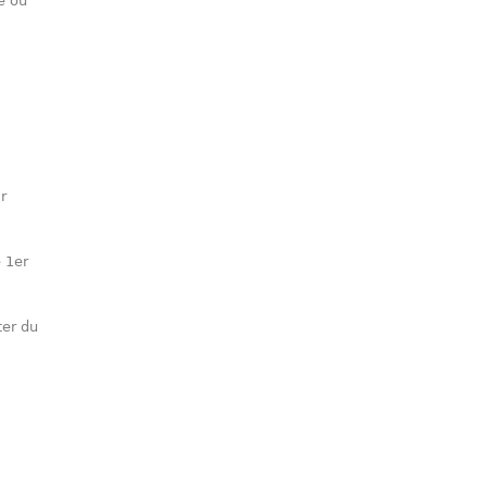
e ou
r
 1er
ter du