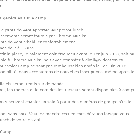
savoir si votre enfant a de l’expérience en théâtre, danse, pantomim
t:
s générales sur le camp
ticipants doivent apporter leur propre lunch.
hissements seront fournis par Chroma Musika
ants doivent s’habiller confortablement
unes de 7 à 16 ans
tir la place, le paiement doit être reçu avant le 1er juin 2018, soit pa
ble à Chroma Musika, soit avec etransfer à dimil@videotron.ca.
our VoiceCamp ne sont pas remboursables après le 1er juin 2018
ponibilité, nous accepterons de nouvelles inscriptions, même après le
ficiels seront remis sur demande.
act, les thèmes et le nom des instructeurs seront disponibles à comp
ants peuvent chanter un solo à partir des numéros de groupe s’ils le
nt sans noix. Veuillez prendre ceci en considération lorsque vous
lunch de votre enfant.
u Camp