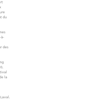
rt
x
ure
t du
ines
-à-
ur des
ing
10,
tival
de la
 Laval.