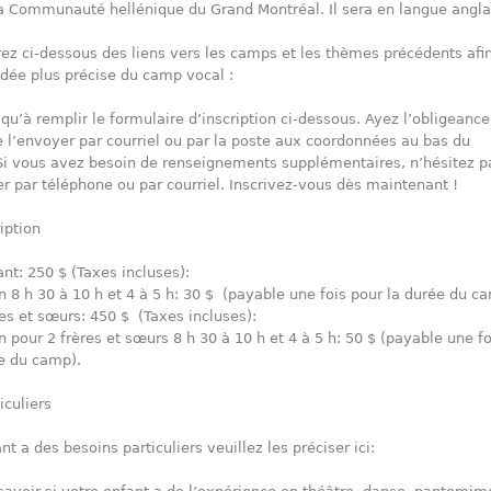
 la Communauté hellénique du Grand Montréal. Il sera en langue angla
ez ci-dessous des liens vers les camps et les thèmes précédents afi
idée plus précise du camp vocal :
qu’à remplir le formulaire d’inscription ci-dessous. Ayez l’obligeance
e l’envoyer par courriel ou par la poste aux coordonnées au bas du
Si vous avez besoin de renseignements supplémentaires, n’hésitez p
 par téléphone ou par courriel. Inscrivez-vous dès maintenant !
ription
ant: 250 $ (Taxes incluses):
n 8 h 30 à 10 h et 4 à 5 h: 30 $ (payable une fois pour la durée du c
res et sœurs: 450 $ (Taxes incluses):
n pour 2 frères et sœurs 8 h 30 à 10 h et 4 à 5 h: 50 $ (payable une fo
e du camp).
iculiers
nt a des besoins particuliers veuillez les préciser ici: