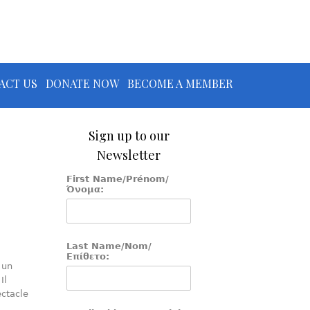
ACT US
DONATE NOW
BECOME A MEMBER
Sign up to our
Newsletter
First Name/Prénom/
Όνομα:
Last Name/Nom/
Επίθετο:
 un
Il
ectacle