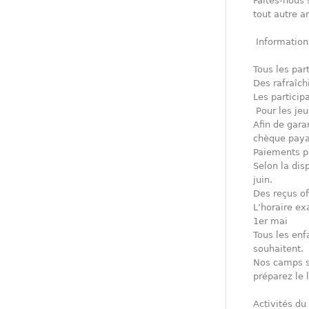
Faites-nous 
tout autre ar
Information
Tous les par
Des rafraîc
Les particip
Pour les je
Afin de garan
chèque paya
Paiements p
Selon la dis
juin.
Des reçus of
L’horaire ex
1er mai
Tous les enf
souhaitent.
Nos camps so
préparez le 
Activités d