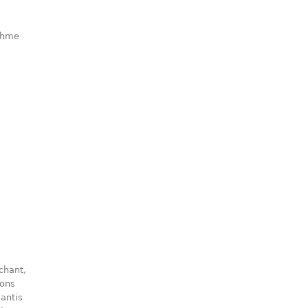
ythme
chant,
çons
antis