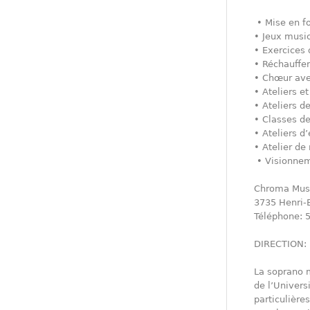
• Mise en f
• Jeux music
• Exercices 
• Réchauffe
• Chœur ave
• Ateliers e
• Ateliers 
• Classes de
• Ateliers d
• Atelier de
• Visionnem
Chroma Mus
3735 Henri-
Téléphone: 
DIRECTION: 
La soprano m
de l’Univers
particulière